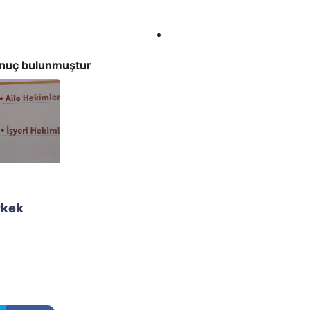
onuç bulunmuştur
rkek