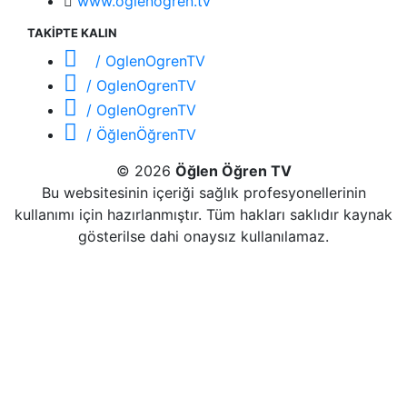
www.oglenogren.tv
TAKİPTE KALIN
/ OglenOgrenTV
/ OglenOgrenTV
/ OglenOgrenTV
/ ÖğlenÖğrenTV
© 2026
Öğlen Öğren TV
Bu websitesinin içeriği sağlık profesyonellerinin
kullanımı için hazırlanmıştır. Tüm hakları saklıdır kaynak
gösterilse dahi onaysız kullanılamaz.