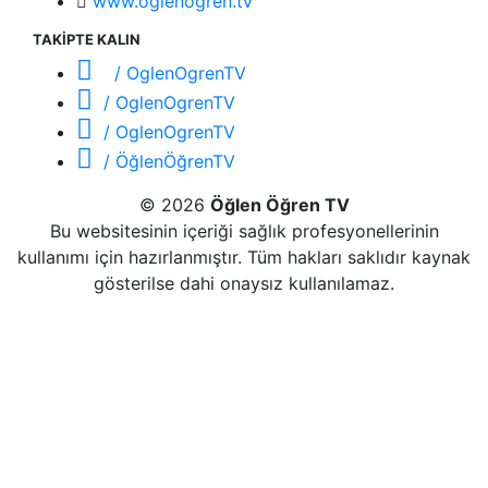
www.oglenogren.tv
TAKİPTE KALIN
/ OglenOgrenTV
/ OglenOgrenTV
/ OglenOgrenTV
/ ÖğlenÖğrenTV
© 2026
Öğlen Öğren TV
Bu websitesinin içeriği sağlık profesyonellerinin
kullanımı için hazırlanmıştır. Tüm hakları saklıdır kaynak
gösterilse dahi onaysız kullanılamaz.