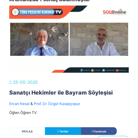
25-05-2020
Sanatçı Hekimler ile Bayram Söyleşisi
Ercan Kesal
&
Prof. Dr. Özgür Kasapçopur
Öğlen Öğren TV
PAYLAŞ
Twitter
Facebook