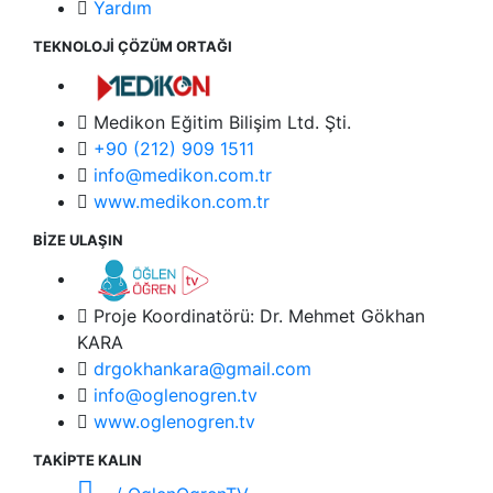
Yardım
TEKNOLOJİ ÇÖZÜM ORTAĞI
Medikon Eğitim Bilişim Ltd. Şti.
+90 (212) 909 1511
info@medikon.com.tr
www.medikon.com.tr
BİZE ULAŞIN
Proje Koordinatörü: Dr. Mehmet Gökhan
KARA
drgokhankara@gmail.com
info@oglenogren.tv
www.oglenogren.tv
TAKİPTE KALIN