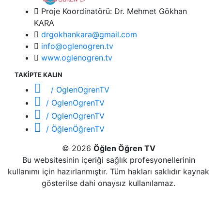
Proje Koordinatörü: Dr. Mehmet Gökhan
KARA
drgokhankara@gmail.com
info@oglenogren.tv
www.oglenogren.tv
TAKİPTE KALIN
/ OglenOgrenTV
/ OglenOgrenTV
/ OglenOgrenTV
/ ÖğlenÖğrenTV
© 2026
Öğlen Öğren TV
Bu websitesinin içeriği sağlık profesyonellerinin
kullanımı için hazırlanmıştır. Tüm hakları saklıdır kaynak
gösterilse dahi onaysız kullanılamaz.