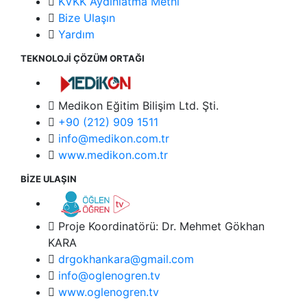
KVKK Aydınlatma Metni
Bize Ulaşın
Yardım
TEKNOLOJİ ÇÖZÜM ORTAĞI
Medikon Eğitim Bilişim Ltd. Şti.
+90 (212) 909 1511
info@medikon.com.tr
www.medikon.com.tr
BİZE ULAŞIN
Proje Koordinatörü: Dr. Mehmet Gökhan
KARA
drgokhankara@gmail.com
info@oglenogren.tv
www.oglenogren.tv