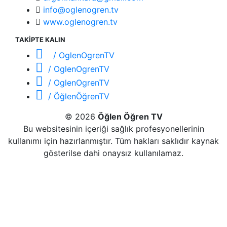
info@oglenogren.tv
www.oglenogren.tv
TAKİPTE KALIN
/ OglenOgrenTV
/ OglenOgrenTV
/ OglenOgrenTV
/ ÖğlenÖğrenTV
© 2026
Öğlen Öğren TV
Bu websitesinin içeriği sağlık profesyonellerinin
kullanımı için hazırlanmıştır. Tüm hakları saklıdır kaynak
gösterilse dahi onaysız kullanılamaz.