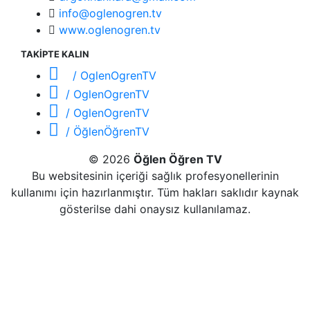
info@oglenogren.tv
www.oglenogren.tv
TAKİPTE KALIN
/ OglenOgrenTV
/ OglenOgrenTV
/ OglenOgrenTV
/ ÖğlenÖğrenTV
© 2026
Öğlen Öğren TV
Bu websitesinin içeriği sağlık profesyonellerinin
kullanımı için hazırlanmıştır. Tüm hakları saklıdır kaynak
gösterilse dahi onaysız kullanılamaz.