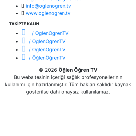
info@oglenogren.tv
www.oglenogren.tv
TAKİPTE KALIN
/ OglenOgrenTV
/ OglenOgrenTV
/ OglenOgrenTV
/ ÖğlenÖğrenTV
© 2026
Öğlen Öğren TV
Bu websitesinin içeriği sağlık profesyonellerinin
kullanımı için hazırlanmıştır. Tüm hakları saklıdır kaynak
gösterilse dahi onaysız kullanılamaz.