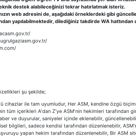
knik destek alabileceğinizi tekrar hatırlatmak isteriz.
nızın web adresini de, aşağıdaki örneklerdeki gibi gü
ncelle
dan yapılabilmektedir, dilediğiniz takdirde WA hattından d
acasm.gov.tr/
tugrulgaziasm.gov.tr/
sm.com/
ellikleri şu şekilde;
ü cihazlar ile tam uyumludur, Her ASM, kendine özgü biçim
enin tüm içerikleri A'dan Z'ye ASM'nin hekimleri tarafından giri
aber ve duyurular, saniyeler içinde eklenebilir, güncellenebilir
isel bilgileri, sadece kendisi tarafından düzenlenebilir, ASM'
 başvuruyu yapan hekim tarafından düzenlenebilir, Bir ASM si