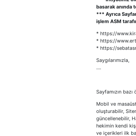
basarak anında te
*** Ayrıca Sayfa
işlem ASM tarafın
* https://www.kir
* https://www.er
* https://sebata
Saygılarımızla,
....
Sayfamızın bazı öz
Mobil ve masaüst
oluşturabilir, Sit
güncellenebilir, H
hekimin kendi kiş
ve içerikleri ilk