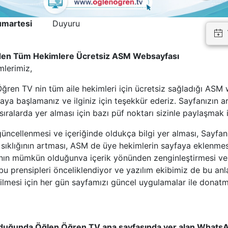
martesi
Duyuru
en Tüm Hekimlere Ücretsiz ASM Websayfası
mlerimiz,
ğren TV nin tüm aile hekimleri için ücretsiz sağladığı ASM
aya başlamanız ve ilginiz için teşekkür ederiz. Sayfanızın 
sıralarda yer alması için bazı püf noktarı sizinle paylaşmak 
güncellenmesi ve içeriğinde oldukça bilgi yer alması, Sayfanı
 sıklığının artması, ASM de üye hekimlerin sayfaya eklenmes
rının mümkün olduğunva içerik yönünden zenginleştirmesi ve
u prensipleri önceliklendiyor ve yazılım ekibimiz de bu an
abilmesi için her gün sayfamızı güncel uygulamalar ile don
 olduğunda Öğlen Öğren TV ana sayfasında yer alan What