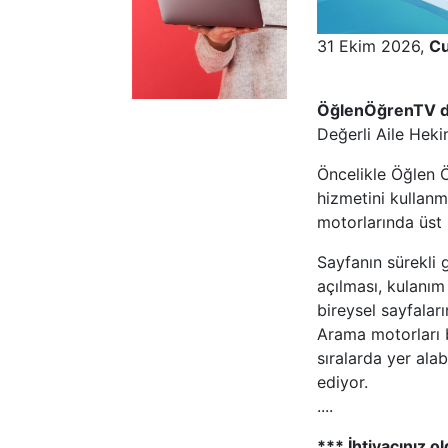
31 Ekim 2026,
Cu
ÖğlenÖğrenTV d
Değerli Aile Heki
Öncelikle Öğlen Ö
hizmetini kullanm
motorlarında üst 
Sayfanın sürekli 
açılması, kulanım
bireysel sayfala
Arama motorları b
sıralarda yer al
ediyor.
....
*** İhtiyacınız