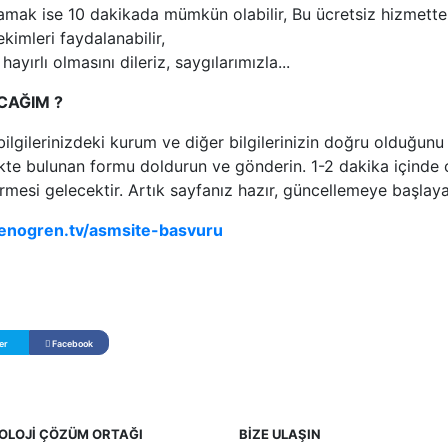
amak ise 10 dakikada mümkün olabilir, Bu ücretsiz hizmett
kimleri faydalanabilir,
hayırlı olmasını dileriz, saygılarımızla...
CAĞIM ?
bilgilerinizdeki kurum ve diğer bilgilerinizin doğru olduğunu
nkte bulunan formu doldurun ve gönderin. 1-2 dakika içinde
rmesi gelecektir. Artık sayfanız hazır, güncellemeye başlayab
enogren.tv/asmsite-basvuru
er
Facebook
OLOJİ ÇÖZÜM ORTAĞI
BİZE ULAŞIN