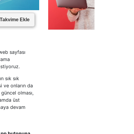
Takvime Ekle
 web sayfası
arama
istiyoruz.
n sık sık
i ve onların da
 güncel olması,
lamda üst
atmaya devam
sApp butonuna