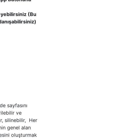
yebilirsiniz (Bu
anışabilirsiniz)
de sayfasını
lebilir ve
, silinebilir, Her
nin genel alan
tesini oluşturmak