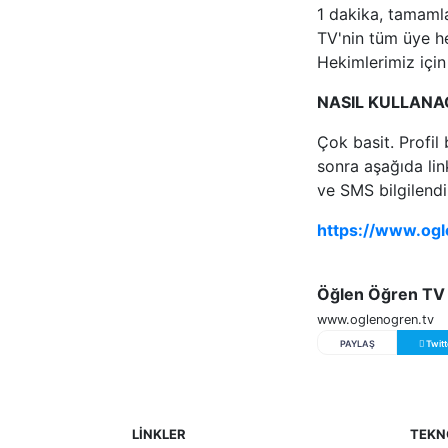
1 dakika, tamaml
TV'nin tüm üye he
Hekimlerimiz için 
NASIL KULLANA
Çok basit. Profil 
sonra aşağıda li
ve SMS bilgilendi
https://www.ogl
Öğlen Öğren TV
www.oglenogren.tv
PAYLAŞ
Twitt
LİNKLER
TEKN