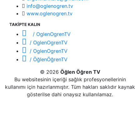
info@oglenogren.tv
www.oglenogren.tv
TAKİPTE KALIN
/ OglenOgrenTV
/ OglenOgrenTV
/ OglenOgrenTV
/ ÖğlenÖğrenTV
© 2026
Öğlen Öğren TV
Bu websitesinin içeriği sağlık profesyonellerinin
kullanımı için hazırlanmıştır. Tüm hakları saklıdır kaynak
gösterilse dahi onaysız kullanılamaz.