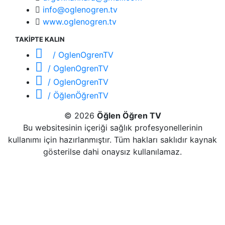
info@oglenogren.tv
www.oglenogren.tv
TAKİPTE KALIN
/ OglenOgrenTV
/ OglenOgrenTV
/ OglenOgrenTV
/ ÖğlenÖğrenTV
© 2026
Öğlen Öğren TV
Bu websitesinin içeriği sağlık profesyonellerinin
kullanımı için hazırlanmıştır. Tüm hakları saklıdır kaynak
gösterilse dahi onaysız kullanılamaz.