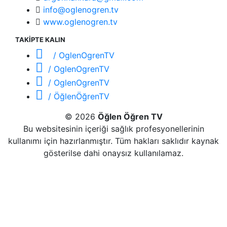
info@oglenogren.tv
www.oglenogren.tv
TAKİPTE KALIN
/ OglenOgrenTV
/ OglenOgrenTV
/ OglenOgrenTV
/ ÖğlenÖğrenTV
© 2026
Öğlen Öğren TV
Bu websitesinin içeriği sağlık profesyonellerinin
kullanımı için hazırlanmıştır. Tüm hakları saklıdır kaynak
gösterilse dahi onaysız kullanılamaz.