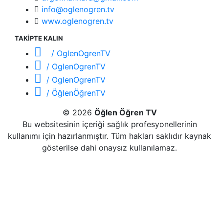
info@oglenogren.tv
www.oglenogren.tv
TAKİPTE KALIN
/ OglenOgrenTV
/ OglenOgrenTV
/ OglenOgrenTV
/ ÖğlenÖğrenTV
© 2026
Öğlen Öğren TV
Bu websitesinin içeriği sağlık profesyonellerinin
kullanımı için hazırlanmıştır. Tüm hakları saklıdır kaynak
gösterilse dahi onaysız kullanılamaz.