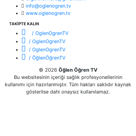
info@oglenogren.tv
www.oglenogren.tv
TAKİPTE KALIN
/ OglenOgrenTV
/ OglenOgrenTV
/ OglenOgrenTV
/ ÖğlenÖğrenTV
© 2026
Öğlen Öğren TV
Bu websitesinin içeriği sağlık profesyonellerinin
kullanımı için hazırlanmıştır. Tüm hakları saklıdır kaynak
gösterilse dahi onaysız kullanılamaz.