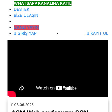
WHATSAPP KANALINA KATIL
DESTEK
BİZE ULAŞIN
CANLI YAYIN
GİRİŞ YAP
KAYIT OL
08.06.2025