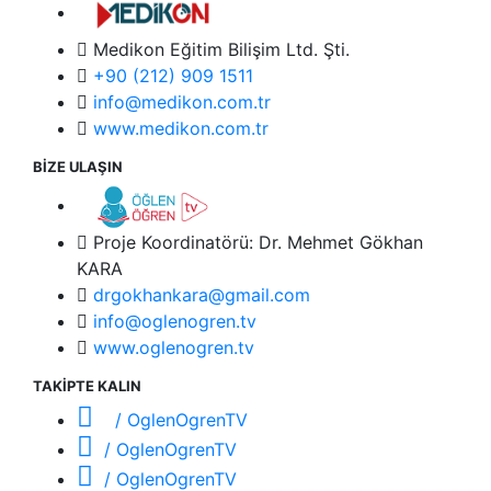
Medikon Eğitim Bilişim Ltd. Şti.
+90 (212) 909 1511
info@medikon.com.tr
www.medikon.com.tr
BİZE ULAŞIN
Proje Koordinatörü: Dr. Mehmet Gökhan
KARA
drgokhankara@gmail.com
info@oglenogren.tv
www.oglenogren.tv
TAKİPTE KALIN
/ OglenOgrenTV
/ OglenOgrenTV
/ OglenOgrenTV