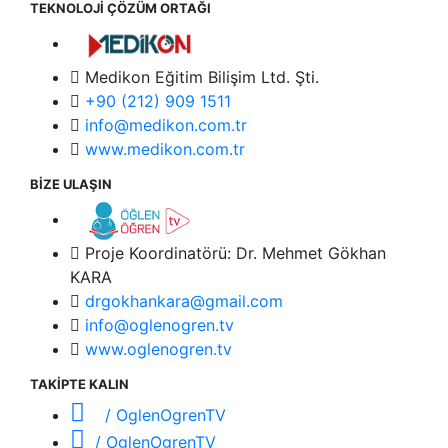
TEKNOLOJİ ÇÖZÜM ORTAĞI
Medikon Eğitim Bilişim Ltd. Şti.
+90 (212) 909 1511
info@medikon.com.tr
www.medikon.com.tr
BİZE ULAŞIN
Proje Koordinatörü: Dr. Mehmet Gökhan
KARA
drgokhankara@gmail.com
info@oglenogren.tv
www.oglenogren.tv
TAKİPTE KALIN
/ OglenOgrenTV
/ OglenOgrenTV