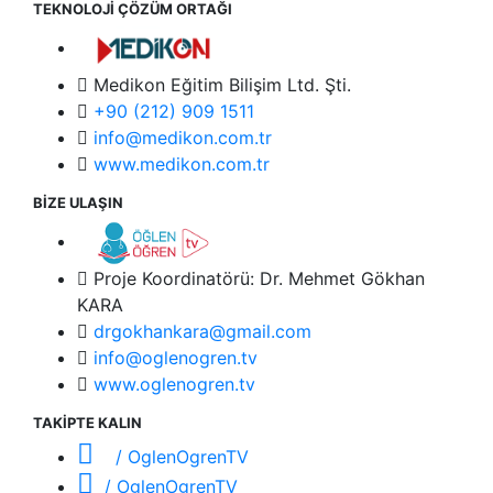
TEKNOLOJİ ÇÖZÜM ORTAĞI
Medikon Eğitim Bilişim Ltd. Şti.
+90 (212) 909 1511
info@medikon.com.tr
www.medikon.com.tr
BİZE ULAŞIN
Proje Koordinatörü: Dr. Mehmet Gökhan
KARA
drgokhankara@gmail.com
info@oglenogren.tv
www.oglenogren.tv
TAKİPTE KALIN
/ OglenOgrenTV
/ OglenOgrenTV