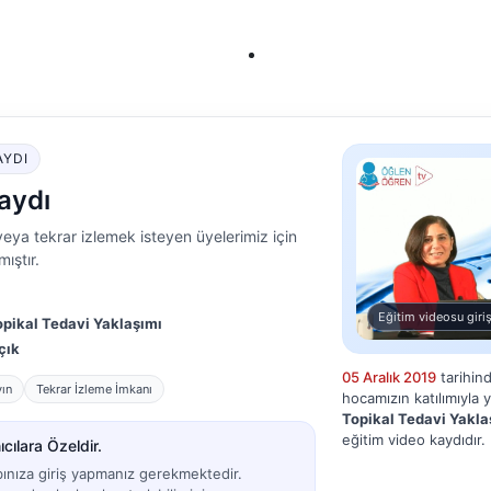
AYDI
aydı
eya tekrar izlemek isteyen üyelerimiz için
ıştır.
Eğitim videosu giriş
pikal Tedavi Yaklaşımı
çık
05 Aralık 2019
tarihin
yın
Tekrar İzleme İmkanı
hocamızın katılımıyla 
Topikal Tedavi Yakla
eğitim video kaydıdır.
cılara Özeldir.
bınıza giriş yapmanız gerekmektedir.