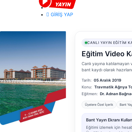
GİRİŞ YAP
CANLI YAYIN EĞITIM K
Eğitim Video K
Canlı yayına katılamayan v
bant kaydı olarak hazırlanm
Tarih:
05 Aralık 2019
Konu:
Travmatik Ağrıya To
Eğitmen:
Dr. Adnan Bağrıa
Üyelere Özel İçerik
Bant Ya
Bant Yayın Ekranı Kullanı
Eğitimi izlemek için hesa