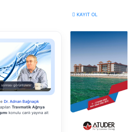
KAYIT OL
 sonrası görüntülenir
de
Dr. Adnan Bağrıaçık
yapılan
Travmatik Ağrıya
şımı
konulu canlı yayına ait