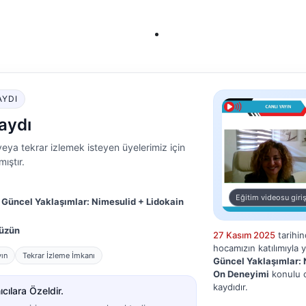
AYDI
aydı
eya tekrar izlemek isteyen üyelerimiz için
ıştır.
Eğitim videosu giriş
e Güncel Yaklaşımlar: Nimesulid + Lidokain
Tüzün
27 Kasım 2025
tarihi
hocamızın katılımıyla 
yın
Tekrar İzleme İmkanı
Güncel Yaklaşımlar: 
On Deneyimi
konulu c
kaydıdır.
cılara Özeldir.