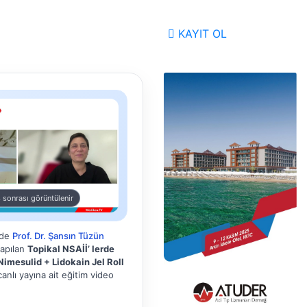
KAYIT OL
 sonrası görüntülenir
nde
Prof. Dr. Şansın Tüzün
yapılan
Topikal NSAİİ’ lerde
Nimesulid + Lidokain Jel Roll
anlı yayına ait eğitim video