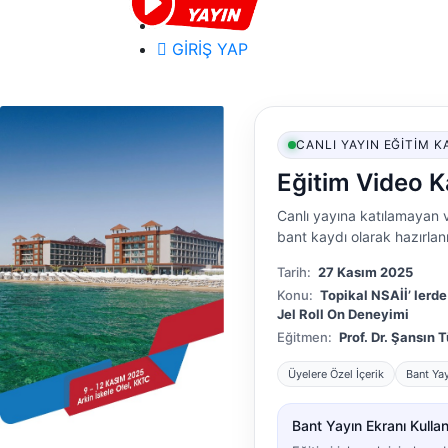
GİRİŞ YAP
CANLI YAYIN EĞITIM K
Eğitim Video K
Canlı yayına katılamayan v
bant kaydı olarak hazırlanm
Tarih:
27 Kasım 2025
Konu:
Topikal NSAİİ’ lerd
Jel Roll On Deneyimi
Eğitmen:
Prof. Dr. Şansın 
Üyelere Özel İçerik
Bant Ya
Bant Yayın Ekranı Kullanı