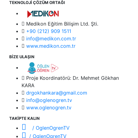
TEKNOLOJİ ÇÖZÜM ORTAĞI
Medikon Eğitim Bilişim Ltd. Şti.
+90 (212) 909 1511
info@medikon.com.tr
www.medikon.com.tr
BİZE ULAŞIN
Proje Koordinatörü: Dr. Mehmet Gökhan
KARA
drgokhankara@gmail.com
info@oglenogren.tv
www.oglenogren.tv
TAKİPTE KALIN
/ OglenOgrenTV
/ OglenOgrenTV