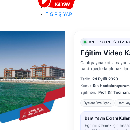
GİRİŞ YAP
CANLI YAYIN EĞITIM K
Eğitim Video K
Canlı yayına katılamayan v
bant kaydı olarak hazırlanm
Tarih:
24 Eylül 2023
Konu:
Sık Hastalanıyorum
Eğitmen:
Prof. Dr. Teoman
Üyelere Özel İçerik
Bant Ya
Bant Yayın Ekranı Kullanı
Eğitimi izlemek için hesa