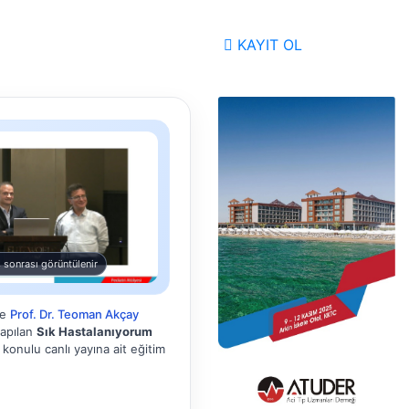
KAYIT OL
 sonrası görüntülenir
de
Prof. Dr. Teoman Akçay
yapılan
Sık Hastalanıyorum
konulu canlı yayına ait eğitim