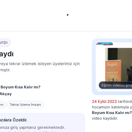
AYDI
aydı
eya tekrar izlemek isteyen üyelerimiz için
ıştır.
Eğitim videosu giriş
 Boyum Kısa Kalır mı?
 Akçay
24 Eylül 2023
tarihin
yın
Tekrar İzleme İmkanı
hocamızın katılımıyla 
Boyum Kısa Kalır mı?
video kaydıdır.
cılara Özeldir.
bınıza giriş yapmanız gerekmektedir.