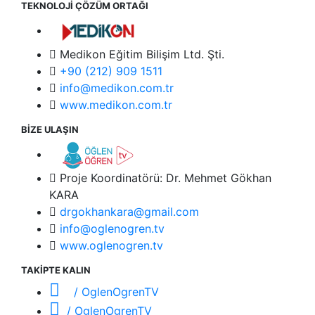
TEKNOLOJİ ÇÖZÜM ORTAĞI
Medikon Eğitim Bilişim Ltd. Şti.
+90 (212) 909 1511
info@medikon.com.tr
www.medikon.com.tr
BİZE ULAŞIN
Proje Koordinatörü: Dr. Mehmet Gökhan
KARA
drgokhankara@gmail.com
info@oglenogren.tv
www.oglenogren.tv
TAKİPTE KALIN
/ OglenOgrenTV
/ OglenOgrenTV