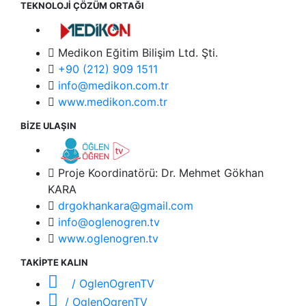
TEKNOLOJİ ÇÖZÜM ORTAĞI
Medikon Eğitim Bilişim Ltd. Şti.
+90 (212) 909 1511
info@medikon.com.tr
www.medikon.com.tr
BİZE ULAŞIN
Proje Koordinatörü: Dr. Mehmet Gökhan
KARA
drgokhankara@gmail.com
info@oglenogren.tv
www.oglenogren.tv
TAKİPTE KALIN
/ OglenOgrenTV
/ OglenOgrenTV