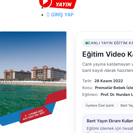
GİRİŞ YAP
CANLI YAYIN EĞITIM K
Eğitim Video K
Canlı yayına katılamayan v
bant kaydı olarak hazırlanm
Tarih:
28 Kasım 2022
Konu:
Prematür Bebek İzl
Eğitmen:
Prof. Dr. Nurdan 
Üyelere Özel İçerik
Bant Ya
Bant Yayın Ekranı Kullanı
Eğitimi izlemek için hesa