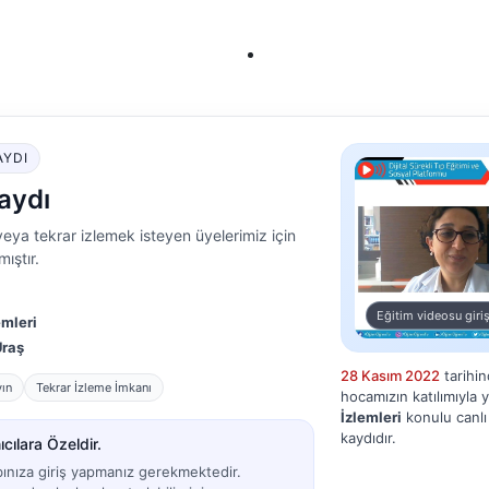
AYDI
aydı
eya tekrar izlemek isteyen üyelerimiz için
ıştır.
Eğitim videosu giriş
emleri
Uraş
28 Kasım 2022
tarihi
yın
Tekrar İzleme İmkanı
hocamızın katılımıyla 
İzlemleri
konulu canlı 
kaydıdır.
cılara Özeldir.
bınıza giriş yapmanız gerekmektedir.