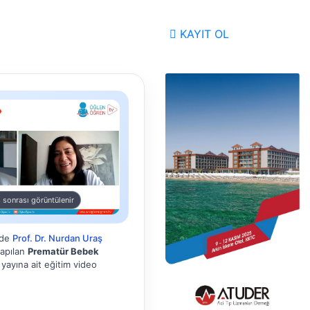
KAYIT OL
 sonrası görüntülenir
nde
Prof. Dr. Nurdan Uraş
yapılan
Prematür Bebek
yayına ait eğitim video