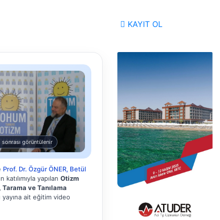
KAYIT OL
 sonrası görüntülenir
e
Prof. Dr. Özgür ÖNER, Betül
 katılımıyla yapılan
Otizm
, Tarama ve Tanılama
 yayına ait eğitim video