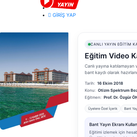
GİRİŞ YAP
CANLI YAYIN EĞITIM K
Eğitim Video K
Canlı yayına katılamayan v
bant kaydı olarak hazırlanm
Tarih:
16 Ekim 2018
Konu:
Otizm Spektrum Boz
Eğitmen:
Prof. Dr. Özgür 
Üyelere Özel İçerik
Bant Ya
Bant Yayın Ekranı Kullanı
Eğitimi izlemek için hesa