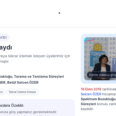
AYDI
aydı
eya tekrar izlemek isteyen üyelerimiz için
ıştır.
Eğitim videosu giriş
ukluğu, Tarama ve Tanılama Süreçleri
ÖNER, Betül Selcen ÖZER
16 Ekim 2018
tarihind
yın
Tekrar İzleme İmkanı
Selcen ÖZER
hocamızın
Spektrum Bozukluğu
Süreçleri
konulu canlı
cılara Özeldir.
kaydıdır.
bınıza giriş yapmanız gerekmektedir.