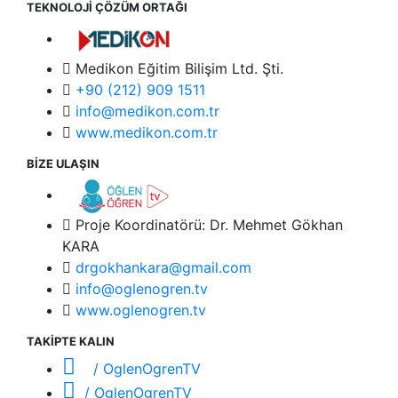
TEKNOLOJİ ÇÖZÜM ORTAĞI
Medikon Eğitim Bilişim Ltd. Şti.
+90 (212) 909 1511
info@medikon.com.tr
www.medikon.com.tr
BİZE ULAŞIN
Proje Koordinatörü: Dr. Mehmet Gökhan
KARA
drgokhankara@gmail.com
info@oglenogren.tv
www.oglenogren.tv
TAKİPTE KALIN
/ OglenOgrenTV
/ OglenOgrenTV