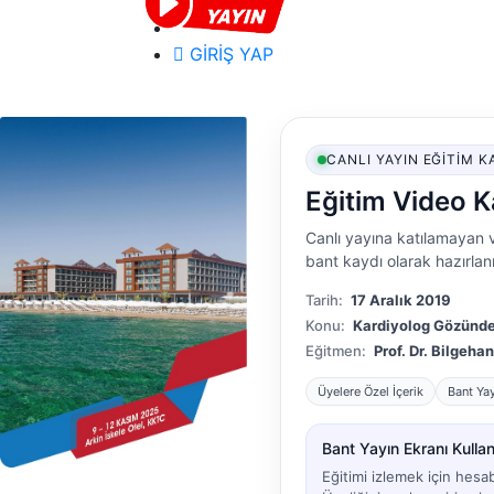
GİRİŞ YAP
CANLI YAYIN EĞITIM K
Eğitim Video K
Canlı yayına katılamayan v
bant kaydı olarak hazırlanm
Tarih:
17 Aralık 2019
Konu:
Kardiyolog Gözünde
Eğitmen:
Prof. Dr. Bilgeha
Üyelere Özel İçerik
Bant Ya
Bant Yayın Ekranı Kullanı
Eğitimi izlemek için hesa