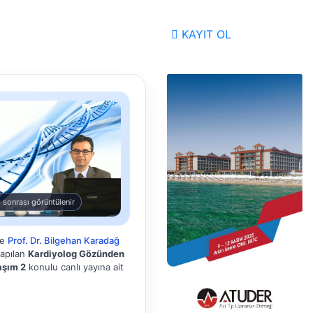
KAYIT OL
 sonrası görüntülenir
de
Prof. Dr. Bilgehan Karadağ
yapılan
Kardiyolog Gözünden
aşım 2
konulu canlı yayına ait