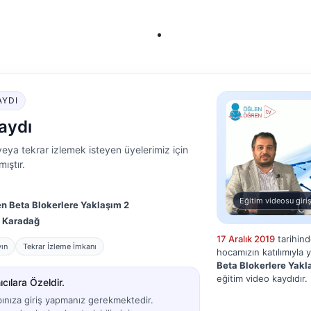
AYDI
aydı
eya tekrar izlemek isteyen üyelerimiz için
ıştır.
Eğitim videosu giriş
n Beta Blokerlere Yaklaşım 2
n Karadağ
17 Aralık 2019
tarihin
yın
Tekrar İzleme İmkanı
hocamızın katılımıyla 
Beta Blokerlere Yakl
eğitim video kaydıdır.
cılara Özeldir.
bınıza giriş yapmanız gerekmektedir.