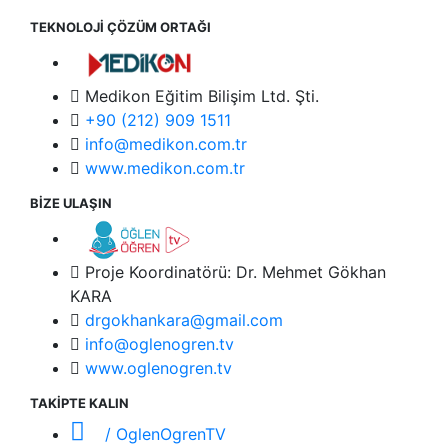
TEKNOLOJİ ÇÖZÜM ORTAĞI
Medikon Eğitim Bilişim Ltd. Şti.
+90 (212) 909 1511
info@medikon.com.tr
www.medikon.com.tr
BİZE ULAŞIN
Proje Koordinatörü: Dr. Mehmet Gökhan
KARA
drgokhankara@gmail.com
info@oglenogren.tv
www.oglenogren.tv
TAKİPTE KALIN
/ OglenOgrenTV