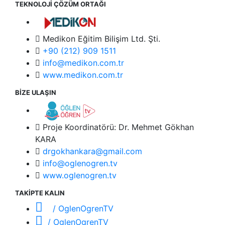
TEKNOLOJİ ÇÖZÜM ORTAĞI
Medikon Eğitim Bilişim Ltd. Şti.
+90 (212) 909 1511
info@medikon.com.tr
www.medikon.com.tr
BİZE ULAŞIN
Proje Koordinatörü: Dr. Mehmet Gökhan
KARA
drgokhankara@gmail.com
info@oglenogren.tv
www.oglenogren.tv
TAKİPTE KALIN
/ OglenOgrenTV
/ OglenOgrenTV