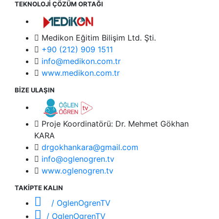
TEKNOLOJİ ÇÖZÜM ORTAĞI
Medikon Eğitim Bilişim Ltd. Şti.
+90 (212) 909 1511
info@medikon.com.tr
www.medikon.com.tr
BİZE ULAŞIN
Proje Koordinatörü: Dr. Mehmet Gökhan
KARA
drgokhankara@gmail.com
info@oglenogren.tv
www.oglenogren.tv
TAKİPTE KALIN
/ OglenOgrenTV
/ OglenOgrenTV