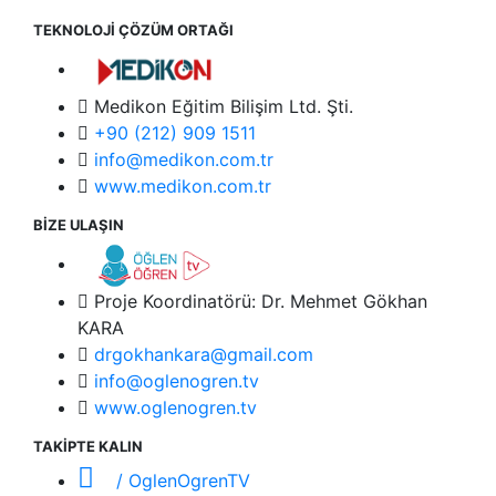
TEKNOLOJİ ÇÖZÜM ORTAĞI
Medikon Eğitim Bilişim Ltd. Şti.
+90 (212) 909 1511
info@medikon.com.tr
www.medikon.com.tr
BİZE ULAŞIN
Proje Koordinatörü: Dr. Mehmet Gökhan
KARA
drgokhankara@gmail.com
info@oglenogren.tv
www.oglenogren.tv
TAKİPTE KALIN
/ OglenOgrenTV