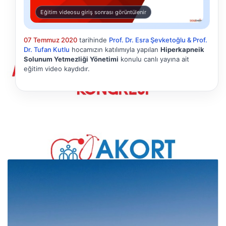
Eğitim videosu giriş sonrası görüntülenir
07 Temmuz 2020
tarihinde
Prof. Dr. Esra Şevketoğlu & Prof.
Dr. Tufan Kutlu
hocamızın katılımıyla yapılan
Hiperkapneik
Solunum Yetmezliği Yönetimi
konulu canlı yayına ait
eğitim video kaydıdır.