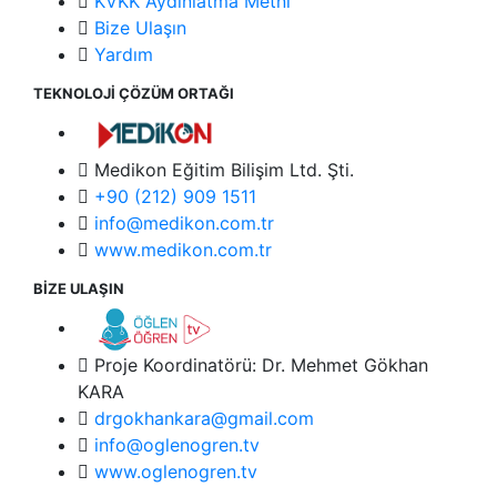
KVKK Aydınlatma Metni
Bize Ulaşın
Yardım
TEKNOLOJİ ÇÖZÜM ORTAĞI
Medikon Eğitim Bilişim Ltd. Şti.
+90 (212) 909 1511
info@medikon.com.tr
www.medikon.com.tr
BİZE ULAŞIN
Proje Koordinatörü: Dr. Mehmet Gökhan
KARA
drgokhankara@gmail.com
info@oglenogren.tv
www.oglenogren.tv