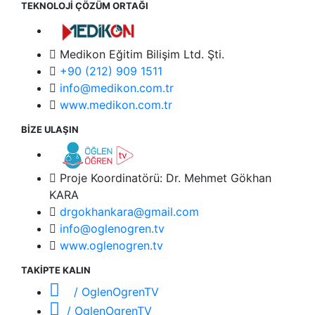
TEKNOLOJİ ÇÖZÜM ORTAĞI
Medikon Eğitim Bilişim Ltd. Şti.
+90 (212) 909 1511
info@medikon.com.tr
www.medikon.com.tr
BİZE ULAŞIN
Proje Koordinatörü: Dr. Mehmet Gökhan
KARA
drgokhankara@gmail.com
info@oglenogren.tv
www.oglenogren.tv
TAKİPTE KALIN
/ OglenOgrenTV
/ OglenOgrenTV