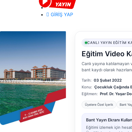
GİRİŞ YAP
CANLI YAYIN EĞITIM K
Eğitim Video K
Canlı yayına katılamayan v
bant kaydı olarak hazırlanm
Tarih:
03 Şubat 2022
Konu:
Çocukluk Çağında E
Eğitmen:
Prof. Dr. Yaşar D
Üyelere Özel İçerik
Bant Ya
Bant Yayın Ekranı Kullanı
Eğitimi izlemek için hesa