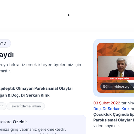
AYDI
aydı
eya tekrar izlemek isteyen üyelerimiz için
ıştır.
Eğitim videosu giriş
pileptik Olmayan Paroksismal Olaylar
oğan & Doç. Dr Serkan Kırık
03 Şubat 2022
tarihi
yın
Tekrar İzleme İmkanı
Doç. Dr Serkan Kırık
ho
Çocukluk Çağında Ep
Paroksismal Olaylar
k
cılara Özeldir.
video kaydıdır.
bınıza giriş yapmanız gerekmektedir.