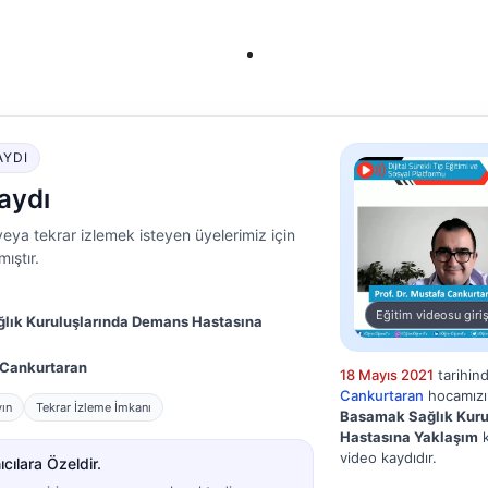
AYDI
aydı
eya tekrar izlemek isteyen üyelerimiz için
ıştır.
Eğitim videosu giriş
ğlık Kuruluşlarında Demans Hastasına
a Cankurtaran
18 Mayıs 2021
tarihin
Cankurtaran
hocamızın
yın
Tekrar İzleme İmkanı
Basamak Sağlık Kuru
Hastasına Yaklaşım
k
video kaydıdır.
cılara Özeldir.