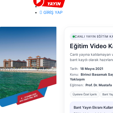
GİRİŞ YAP
CANLI YAYIN EĞITIM K
Eğitim Video K
Canlı yayına katılamayan v
bant kaydı olarak hazırlanm
Tarih:
18 Mayıs 2021
Konu:
Birinci Basamak Sa
Yaklaşım
Eğitmen:
Prof. Dr. Mustaf
Üyelere Özel İçerik
Bant Ya
Bant Yayın Ekranı Kullanı