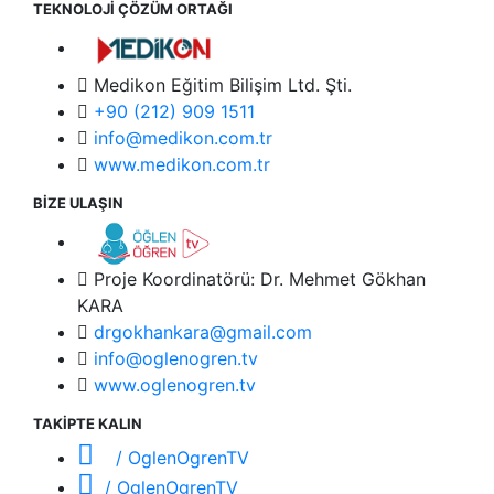
TEKNOLOJİ ÇÖZÜM ORTAĞI
Medikon Eğitim Bilişim Ltd. Şti.
+90 (212) 909 1511
info@medikon.com.tr
www.medikon.com.tr
BİZE ULAŞIN
Proje Koordinatörü: Dr. Mehmet Gökhan
KARA
drgokhankara@gmail.com
info@oglenogren.tv
www.oglenogren.tv
TAKİPTE KALIN
/ OglenOgrenTV
/ OglenOgrenTV