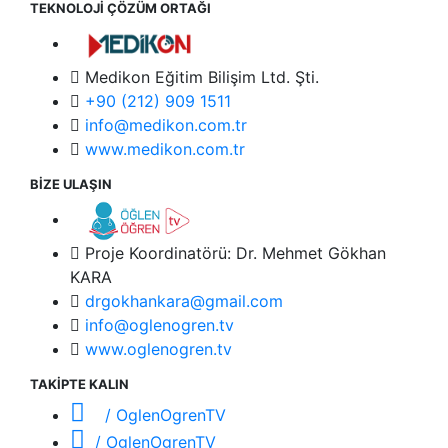
TEKNOLOJİ ÇÖZÜM ORTAĞI
Medikon Eğitim Bilişim Ltd. Şti.
+90 (212) 909 1511
info@medikon.com.tr
www.medikon.com.tr
BİZE ULAŞIN
Proje Koordinatörü: Dr. Mehmet Gökhan
KARA
drgokhankara@gmail.com
info@oglenogren.tv
www.oglenogren.tv
TAKİPTE KALIN
/ OglenOgrenTV
/ OglenOgrenTV