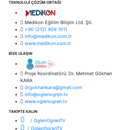
TEKNOLOJİ ÇÖZÜM ORTAĞI
Medikon Eğitim Bilişim Ltd. Şti.
+90 (212) 909 1511
info@medikon.com.tr
www.medikon.com.tr
BİZE ULAŞIN
Proje Koordinatörü: Dr. Mehmet Gökhan
KARA
drgokhankara@gmail.com
info@oglenogren.tv
www.oglenogren.tv
TAKİPTE KALIN
/ OglenOgrenTV
/ OglenOgrenTV