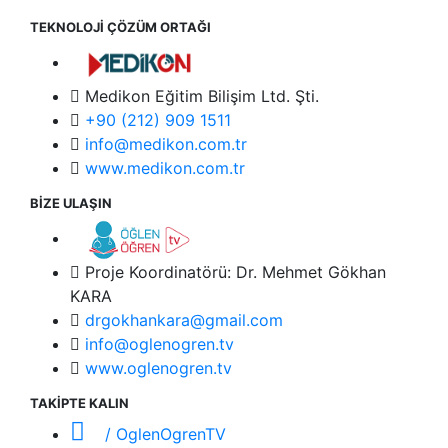
TEKNOLOJİ ÇÖZÜM ORTAĞI
Medikon Eğitim Bilişim Ltd. Şti.
+90 (212) 909 1511
info@medikon.com.tr
www.medikon.com.tr
BİZE ULAŞIN
Proje Koordinatörü: Dr. Mehmet Gökhan
KARA
drgokhankara@gmail.com
info@oglenogren.tv
www.oglenogren.tv
TAKİPTE KALIN
/ OglenOgrenTV