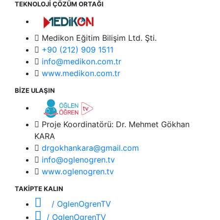
TEKNOLOJİ ÇÖZÜM ORTAĞI
Medikon Eğitim Bilişim Ltd. Şti.
+90 (212) 909 1511
info@medikon.com.tr
www.medikon.com.tr
BİZE ULAŞIN
Proje Koordinatörü: Dr. Mehmet Gökhan
KARA
drgokhankara@gmail.com
info@oglenogren.tv
www.oglenogren.tv
TAKİPTE KALIN
/ OglenOgrenTV
/ OglenOgrenTV