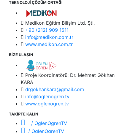
TEKNOLOJİ ÇÖZÜM ORTAĞI
Medikon Eğitim Bilişim Ltd. Şti.
+90 (212) 909 1511
info@medikon.com.tr
www.medikon.com.tr
BİZE ULAŞIN
Proje Koordinatörü: Dr. Mehmet Gökhan
KARA
drgokhankara@gmail.com
info@oglenogren.tv
www.oglenogren.tv
TAKİPTE KALIN
/ OglenOgrenTV
/ OglenOgrenTV