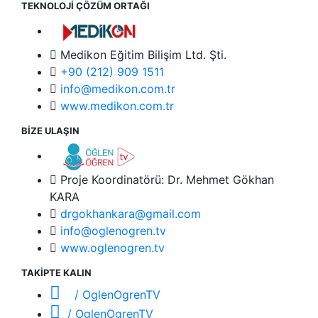
TEKNOLOJİ ÇÖZÜM ORTAĞI
Medikon Eğitim Bilişim Ltd. Şti.
+90 (212) 909 1511
info@medikon.com.tr
www.medikon.com.tr
BİZE ULAŞIN
Proje Koordinatörü: Dr. Mehmet Gökhan
KARA
drgokhankara@gmail.com
info@oglenogren.tv
www.oglenogren.tv
TAKİPTE KALIN
/ OglenOgrenTV
/ OglenOgrenTV