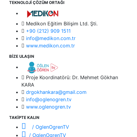
TEKNOLOJİ ÇÖZÜM ORTAĞI
Medikon Eğitim Bilişim Ltd. Şti.
+90 (212) 909 1511
info@medikon.com.tr
www.medikon.com.tr
BİZE ULAŞIN
Proje Koordinatörü: Dr. Mehmet Gökhan
KARA
drgokhankara@gmail.com
info@oglenogren.tv
www.oglenogren.tv
TAKİPTE KALIN
/ OglenOgrenTV
/ OglenOgrenTV